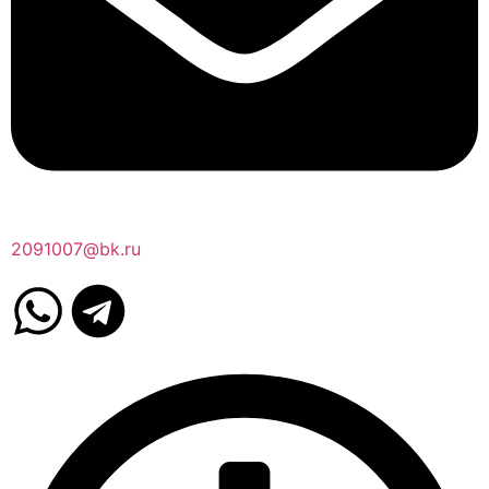
2091007@bk.ru