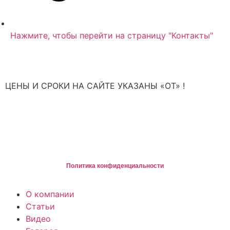
Нажмите, чтобы перейти на страницу "Контакты"
ЦЕНЫ И СРОКИ НА САЙТЕ УКАЗАНЫ «ОТ» !
*не являются публичной офертой или окончательным предложением,
полный расчет стоимости после проведения бесплатной диагностики
2026
©, ХЬЮСТОН: Ремонт и обслуживание техники в Санкт-
Петербурге
Политика конфиденциальности
О компании
Статьи
Видео