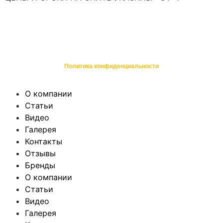
*не являются публичной офертой или окончательным предложением,
полный расчет стоимости после проведения бесплатной диагностики
©, ХЬЮСТОН: Ремонт и обслуживание техники в Санкт-Петербурге
Политика конфиденциальности
О компании
Статьи
Видео
Галерея
Контакты
Отзывы
Бренды
О компании
Статьи
Видео
Галерея