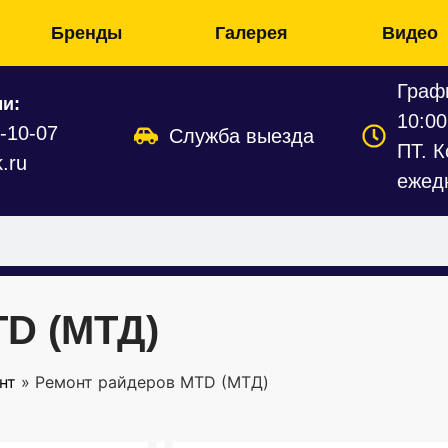
Бренды
Галерея
Видео
Графи
и:
10:00
9-10-07
Служба выезда
ПТ. К
.ru
ежед
TD (МТД)
нт
»
Ремонт райдеров MTD (МТД)