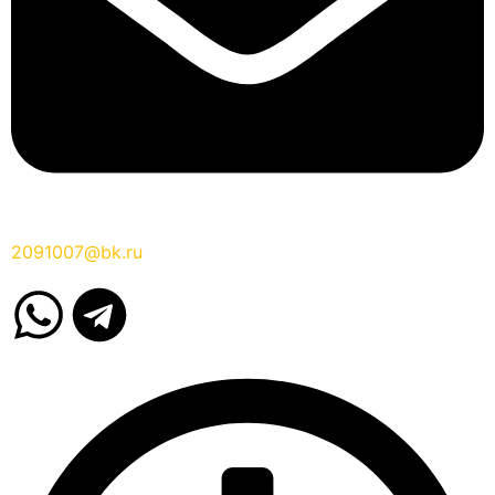
2091007@bk.ru