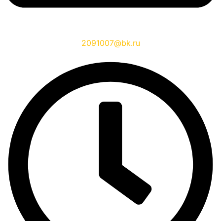
2091007@bk.ru