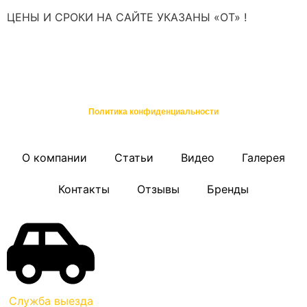
ЦЕНЫ И СРОКИ НА САЙТЕ УКАЗАНЫ «ОТ» !
*не являются публичной офертой или окончательным предложением,
полный расчет стоимости после проведения бесплатной диагностики
©, ХЬЮСТОН: Ремонт и обслуживание техники в Санкт-Петербурге
Политика конфиденциальности
О компании
Статьи
Видео
Галерея
Контакты
Отзывы
Бренды
Служба выезда