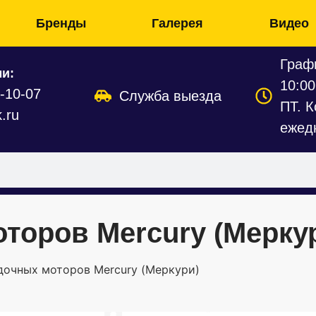
Бренды
Галерея
Видео
Графи
и:
10:00
9-10-07
Служба выезда
ПТ. К
.ru
ежед
торов Mercury (Мерку
дочных моторов Mercury (Меркури)