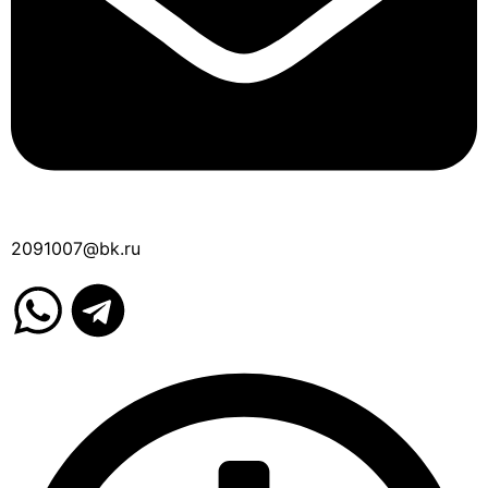
2091007@bk.ru