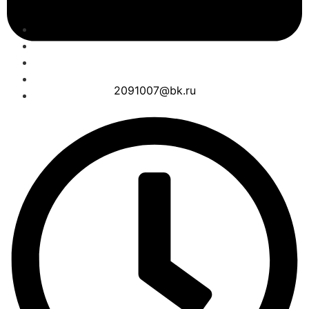
2091007@bk.ru