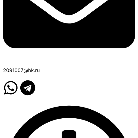
2091007@bk.ru