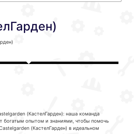
елГарден)
арден)
stelgarden (КастелГарден): наша команда
т богатым опытом и знаниями, чтобы помочь
astelgarden (КастелГарден) в идеальном