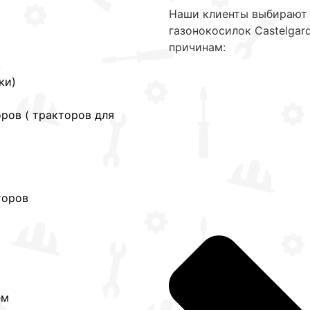
Наши клиенты выбирают 
газонокосилок Castelgar
причинам:
ки)
ров ( тракторов для
торов
ем