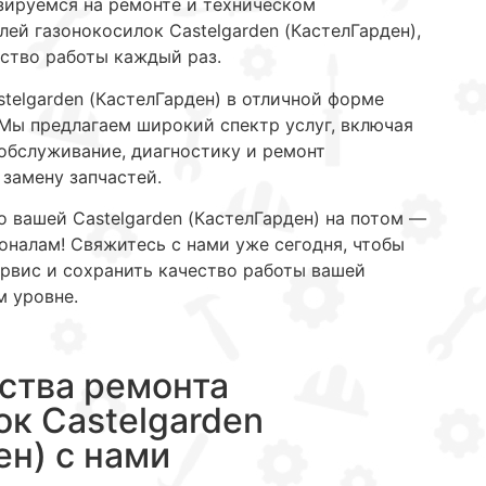
зируемся на ремонте и техническом
ей газонокосилок Castelgarden (КастелГарден),
ство работы каждый раз.
elgarden (КастелГарден) в отличной форме
Мы предлагаем широкий спектр услуг, включая
обслуживание, диагностику и ремонт
 замену запчастей.
о вашей Castelgarden (КастелГарден) на потом —
оналам! Свяжитесь с нами уже сегодня, чтобы
рвис и сохранить качество работы вашей
м уровне.
ства ремонта
ок Castelgarden
ен) с нами