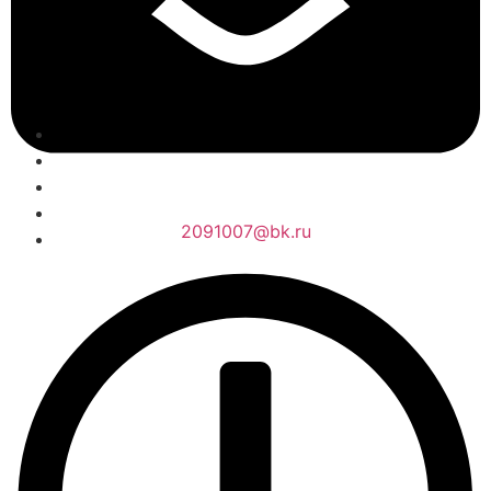
2091007@bk.ru