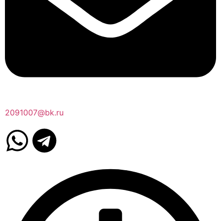
2091007@bk.ru